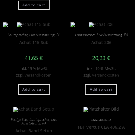
Add to cart
Lautsprecher
,
Live Ausstattung
,
PA
Lautsprecher
,
Live Ausstattung
,
PA
Achat 115 Sub
Achat 206
41,65
€
20,23
€
inkl. 19 % MwSt.
inkl. 19 % MwSt.
zzgl.
Versandkosten
zzgl.
Versandkosten
Add to cart
Add to cart
Fertige Sets
,
Lautsprecher
,
Live
Lautsprecher
Ausstattung
,
PA
FBT Vertus CLA 406.2 A
Achat Band Setup