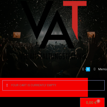
Menü
0
YOUR CART IS CURRENTLY EMPTY.
0
0,00
€