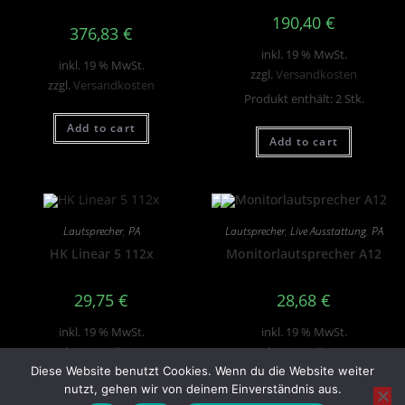
190,40
€
376,83
€
inkl. 19 % MwSt.
inkl. 19 % MwSt.
zzgl.
Versandkosten
zzgl.
Versandkosten
Produkt enthält: 2
Stk.
Add to cart
Add to cart
Lautsprecher
,
PA
Lautsprecher
,
Live Ausstattung
,
PA
HK Linear 5 112x
Monitorlautsprecher A12
29,75
€
28,68
€
inkl. 19 % MwSt.
inkl. 19 % MwSt.
zzgl.
Versandkosten
zzgl.
Versandkosten
Diese Website benutzt Cookies. Wenn du die Website weiter
Produkt enthält: 1
Stk.
nutzt, gehen wir von deinem Einverständnis aus.
Add to cart