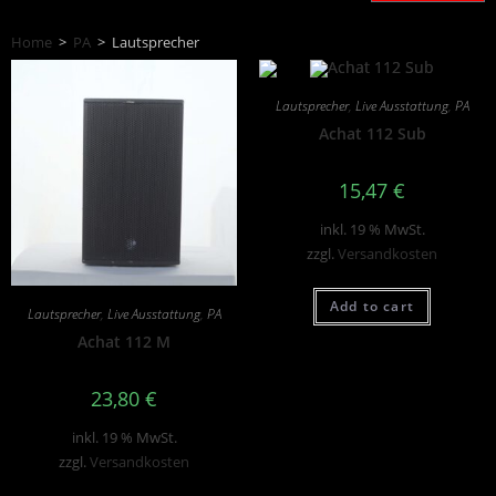
Home
>
PA
>
Lautsprecher
Lautsprecher
,
Live Ausstattung
,
PA
Achat 112 Sub
15,47
€
inkl. 19 % MwSt.
zzgl.
Versandkosten
Add to cart
Lautsprecher
,
Live Ausstattung
,
PA
Achat 112 M
23,80
€
inkl. 19 % MwSt.
zzgl.
Versandkosten