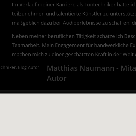
Im Verlauf meiner Karriere als Tontechniker hatte i
teilzunehmen und talentierte Künstler zu unterstütz
maßgeblich dazu bei, Audioerlebnisse zu schaffen, 
Neben meiner beruflichen Tätigkeit schätze ich Besc
Teamarbeit. Mein Engagement für handwerkliche Exz
machen mich zu einer geschätzten Kraft in der Welt
Matthias Naumann - Mitar
Autor