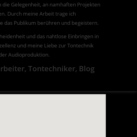
ch die Gelegenheit, an namhaften Projekten
en. Durch meine Arbeit trage ich
die das Publikum berühren und begeistern.
heidenheit und das nahtlose Einbringen in
ellenz und meine Liebe zur Tontechnik
 der Audioproduktion.
beiter, Tontechniker, Blog