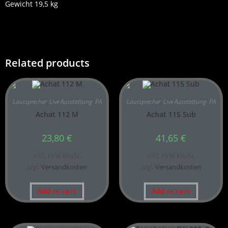
Gewicht 19,5 kg
Related products
Lautsprecher
,
Live Ausstattung
,
PA
Lautsprecher
,
Live Ausstattung
,
PA
Achat 112 M
Achat 115 Sub
23,80
€
41,65
€
inkl. 19 % MwSt.
inkl. 19 % MwSt.
zzgl.
Versandkosten
zzgl.
Versandkosten
Add to cart
Add to cart