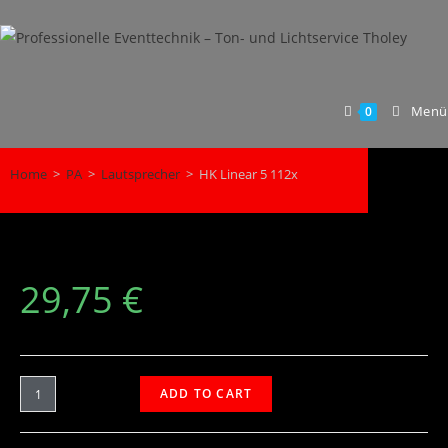
Menü
0
Home
>
PA
>
Lautsprecher
>
HK Linear 5 112x
29,75
€
ADD TO CART