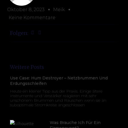
Oktober 8, 2023
Meik
Keine Kommentare
Folgen:
Weitere Posts
Use Case: Hum Destroyer – Netzbrummen Und
Erdungsschleifen
Heute ein kleiner Tipp aus der Praxis. Einige ältere
Instrumente und Verstärker reagieren mit sehr
unschönem Brummen und Rauschen wenn sie an
suboptimale Stromkreise angeschlossen
Was Brauche Ich Für Ein