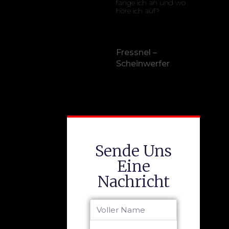
fange ich an und wo
höre ich auf?
Fressnel –
Scheinwerfer
Sende Uns
Eine
Nachricht