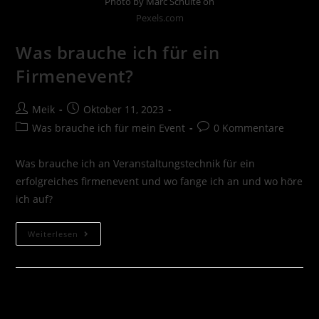
Photo by Marc Schulte on
Pexels.com
Was brauche ich für ein
Firmenevent?
Meik
Oktober 11, 2023
Was brauche ich für mein Event
0 Kommentare
Was brauche ich an Veranstaltungstechnik für ein
erfolgreiches firmenevent und wo fange ich an und wo höre
ich auf?
Weiterlesen