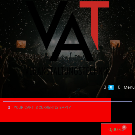
Menü
0
YOUR CART IS CURRENTLY EMPTY.
0
0,00
€