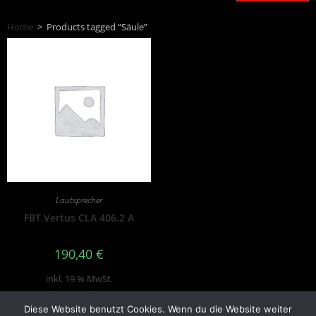
Home
>
Products tagged “Säule”
Lautsprecher
FBT Vertus CLA 406.2 A
190,40
€
inkl. 19 % MwSt.
zzgl.
Versandkosten
Diese Website benutzt Cookies. Wenn du die Website weiter
Produkt enthält: 2
Stk.