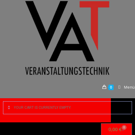
Menü
0
YOUR CART IS CURRENTLY EMPTY.
0
0,00
€