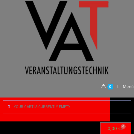
Menü
0
YOUR CART IS CURRENTLY EMPTY.
0
0,00
€