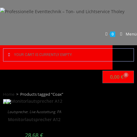
Menü
0
YOUR CART IS CURRENTLY EMPTY.
0
0,00
€
Home
>
Products tagged “Coax”
Lautsprecher
,
Live Ausstattung
,
PA
Monitorlautsprecher A12
28,68
€