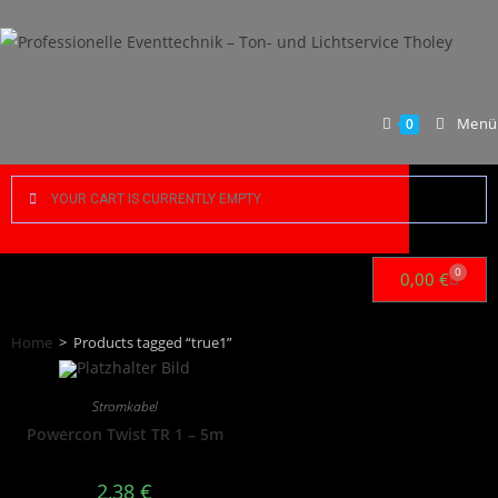
Menü
0
YOUR CART IS CURRENTLY EMPTY.
0
0,00
€
Home
>
Products tagged “true1”
Stromkabel
Powercon Twist TR 1 – 5m
2,38
€