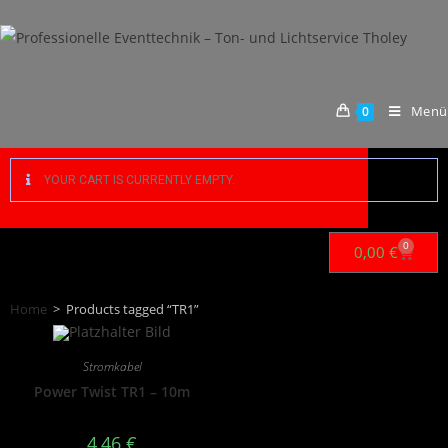
Menü
0
YOUR CART IS CURRENTLY EMPTY.
0
0,00
€
Home
>
Products tagged “TR1”
Stromkabel
Power Twist TR1 – 10m
4,46
€