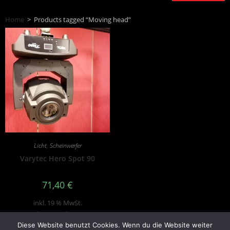
Home
>
Products tagged “Moving head”
Licht
,
Scheinwerfer
Varytec Hero Spot 90
71,40
€
inkl. 19 % MwSt.
zzgl.
Versandkosten
Diese Website benutzt Cookies. Wenn du die Website weiter
Produkt enthält: 2
Stk.