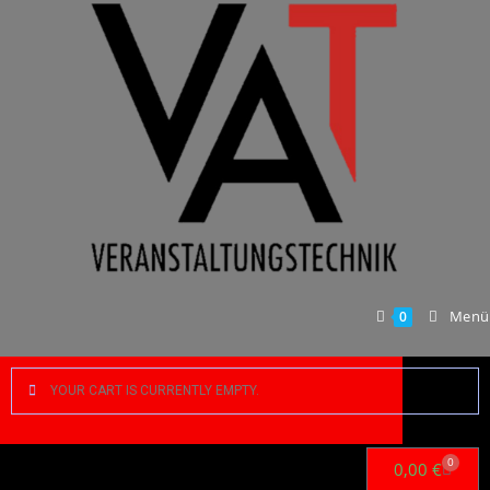
Menü
0
YOUR CART IS CURRENTLY EMPTY.
0
0,00
€