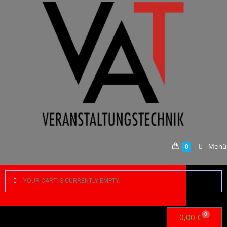
Menü
0
YOUR CART IS CURRENTLY EMPTY.
0
0,00
€