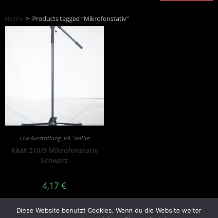
Home
>
Products tagged “Mikrofonstativ”
Live Ausstattung
,
PA
,
Stative
K&M 210/9 Mikrofonstativ
Schwarz
4,17
€
inkl. 19 % MwSt.
Diese Website benutzt Cookies. Wenn du die Website weiter
zzgl.
Versandkosten