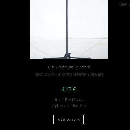
K&M 2
Live Ausstattung
,
PA
,
Stative
K&M 210/9 Mikrofonstativ Schwarz
4,17
€
inkl. 19 % MwSt.
zzgl.
Versandkosten
Add to cart