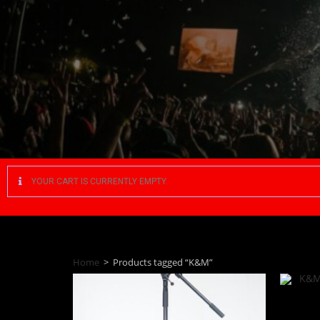
YOUR CART IS CURRENTLY EMPTY.
Home
>
Products tagged “K&M”