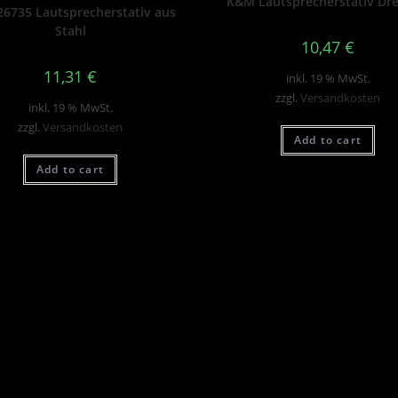
K&M Lautsprecherstativ Dre
6735 Lautsprecherstativ aus
Stahl
10,47
€
11,31
€
inkl. 19 % MwSt.
zzgl.
Versandkosten
inkl. 19 % MwSt.
zzgl.
Versandkosten
Add to cart
Add to cart