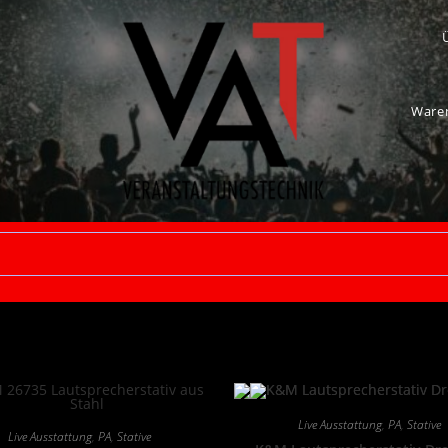
Ware
Live Ausstattung
,
PA
,
Stative
Live Ausstattung
,
PA
,
Stative