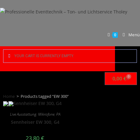
Menü
0
YOUR CART IS CURRENTLY EMPTY.
0
0,00
€
Home
>
Products tagged “EW 300”
Live Ausstattung
,
Mikrofone
,
PA
Sennheiser EW 300, G4
23,80
€