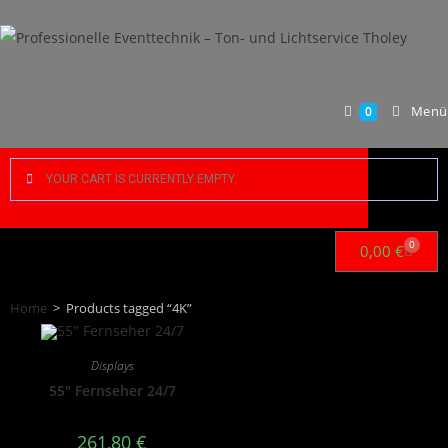
Menü
0
YOUR CART IS CURRENTLY EMPTY.
0
0,00
€
Home
>
Products tagged “4K”
Displays
55″ Fernseher 24/7
261,80
€